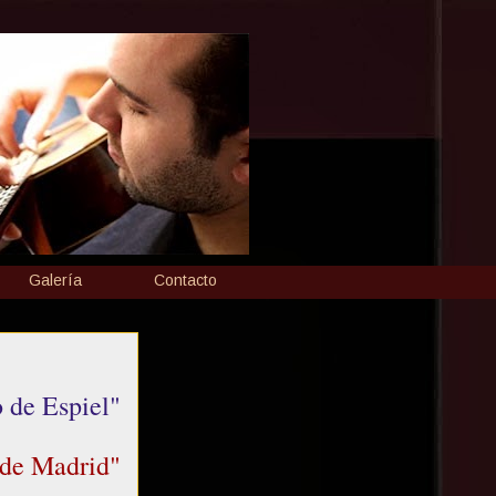
Galería
Contacto
o de Espiel"
 de Madrid"