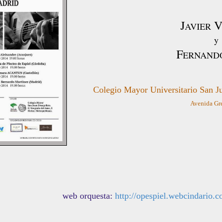
J
AVIER
F
ERNAND
Colegio Mayor Universitario San J
Avenida Gre
web orquesta:
http://opespiel.webcindario.