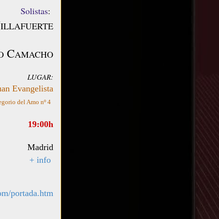
Solistas
:
V
ILLAFUERTE
y
C
O
AMACHO
LUGAR:
uan Evangelista
gorio del Amo nº 4
19:00h
Madrid
+ info
com/portada.htm