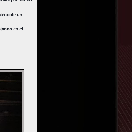
ciéndole un
jando en el
.